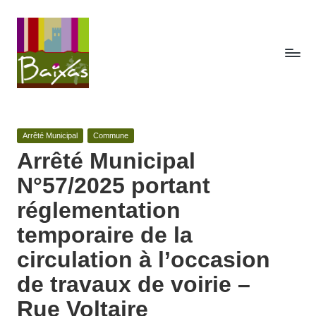
Skip
to
content
A
Retrouvez
ici
c
toute
Posted
Arrêté Municipal
Commune
t
la
in
Arrêté Municipal
publicité
e
N°57/2025 portant
des
s
actes
réglementation
de
d
temporaire de la
la
e
commune
circulation à l’occasion
de
la
Baixas.
de travaux de voirie –
c
Rue Voltaire