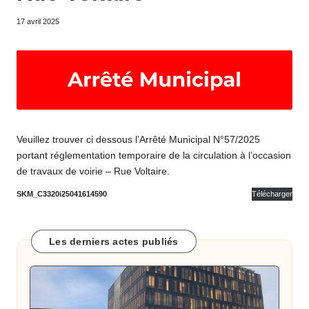
o
17 avril 2025
m
m
u
n
e
Veuillez trouver ci dessous l’Arrêté Municipal N°57/2025
d
portant réglementation temporaire de la circulation à l’occasion
e
de travaux de voirie – Rue Voltaire.
B
SKM_C3320i25041614590
Télécharger
ai
x
Les derniers actes publiés
a
s