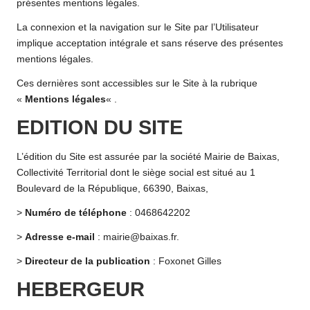
o
présentes mentions légales.
m
La connexion et la navigation sur le Site par l’Utilisateur
implique acceptation intégrale et sans réserve des présentes
m
mentions légales.
u
Ces dernières sont accessibles sur le Site à la rubrique
n
«
Mentions légales
« .
e
EDITION DU SITE
d
L’édition du Site est assurée par la société Mairie de Baixas,
e
Collectivité Territorial dont le siège social est situé au 1
Boulevard de la République, 66390, Baixas,
B
>
Numéro de téléphone
: 0468642202
ai
>
Adresse e-mail
: mairie@baixas.fr.
x
>
Directeur de la publication
: Foxonet Gilles
a
HEBERGEUR
s