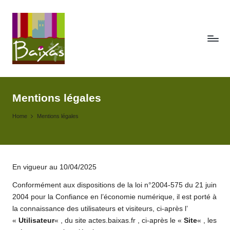
Skip
to
content
A
Retrouvez
ici
c
toute
Mentions légales
t
la
Home
Mentions légales
publicité
e
des
s
actes
de
d
la
En vigueur au 10/04/2025
e
commune
Conformément aux dispositions de la loi n°2004-575 du 21 juin
de
la
2004 pour la Confiance en l’économie numérique, il est porté à
Baixas.
la connaissance des utilisateurs et visiteurs, ci-après l’
c
«
Utilisateur
« , du site actes.baixas.fr , ci-après le «
Site
« , les