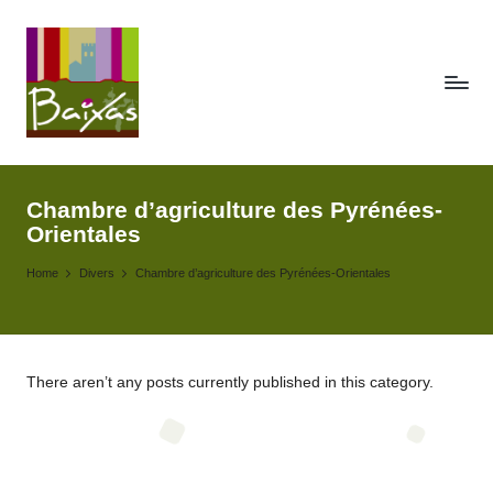
Skip
to
content
A
Retrouvez
ici
c
toute
Chambre d’agriculture des Pyrénées-
t
Orientales
la
publicité
e
Home
Divers
Chambre d’agriculture des Pyrénées-Orientales
des
s
actes
de
d
la
e
commune
There aren’t any posts currently published in this category.
de
la
Baixas.
c