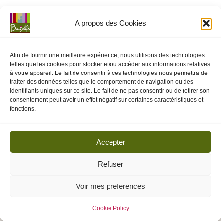
o
m
A propos des Cookies
m
u
Afin de fournir une meilleure expérience, nous utilisons des technologies
telles que les cookies pour stocker et/ou accéder aux informations relatives
n
à votre appareil. Le fait de consentir à ces technologies nous permettra de
traiter des données telles que le comportement de navigation ou des
e
identifiants uniques sur ce site. Le fait de ne pas consentir ou de retirer son
consentement peut avoir un effet négatif sur certaines caractéristiques et
d
fonctions.
e
B
Accepter
ai
Refuser
x
Voir mes préférences
a
Actes de la commune de Baixas - 2025 -
Mentions légales
-
Politique d’utilisation des cookies
s
Cookie Policy