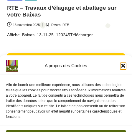
o
in
RTE – Travaux d’élagage et abattage sur
m
votre Baixas
m
13 novembre 2025
Divers
,
RTE
Posted
u
in
Affiche_Baixas_13-11-25_120245Télécharger
n
e
d
A propos des Cookies
e
B
Afin de fournir une meilleure expérience, nous utilisons des technologies
Posted
Divers
RTE
telles que les cookies pour stocker et/ou accéder aux informations relatives
ai
à votre appareil. Le fait de consentir à ces technologies nous permettra de
in
ARS – Résultats d’analyses du contrôle
traiter des données telles que le comportement de navigation ou des
x
identifiants uniques sur ce site. Le fait de ne pas consentir ou de retirer son
sanitaire du 12 mai 2025
consentement peut avoir un effet négatif sur certaines caractéristiques et
a
fonctions.
14 mai 2025
Divers
,
RTE
Posted
s
in
Veuillez trouver ci dessous les Résultats d'analyses du contrôle