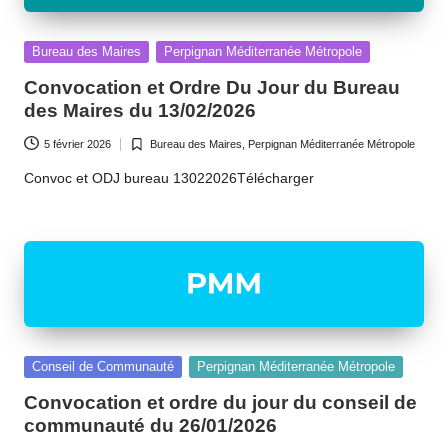
Posted
Bureau des Maires
Perpignan Méditerranée Métropole
in
Convocation et Ordre Du Jour du Bureau
des Maires du 13/02/2026
5 février 2026
Bureau des Maires
,
Perpignan Méditerranée Métropole
Posted
in
Convoc et ODJ bureau 13022026Télécharger
Posted
Conseil de Communauté
Perpignan Méditerranée Métropole
in
Convocation et ordre du jour du conseil de
communauté du 26/01/2026