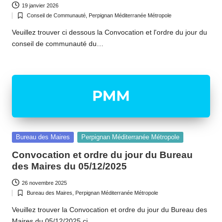
19 janvier 2026
Conseil de Communauté
,
Perpignan Méditerranée Métropole
Posted
in
Veuillez trouver ci dessous la Convocation et l'ordre du jour du
conseil de communauté du…
Posted
Bureau des Maires
Perpignan Méditerranée Métropole
in
Convocation et ordre du jour du Bureau
des Maires du 05/12/2025
26 novembre 2025
Bureau des Maires
,
Perpignan Méditerranée Métropole
Posted
in
Veuillez trouver la Convocation et ordre du jour du Bureau des
Maires du 05/12/2025 ci…