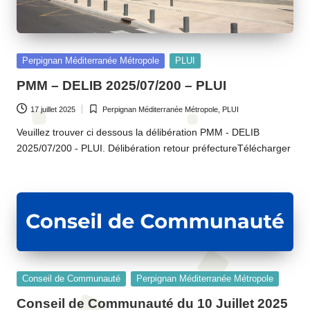
Posted
Perpignan Méditerranée Métropole
PLUI
in
PMM – DELIB 2025/07/200 – PLUI
17 juillet 2025
Perpignan Méditerranée Métropole
,
PLUI
Posted
in
Veuillez trouver ci dessous la délibération PMM - DELIB
2025/07/200 - PLUI. Délibération retour préfectureTélécharger
Posted
Conseil de Communauté
Perpignan Méditerranée Métropole
in
Conseil de Communauté du 10 Juillet 2025