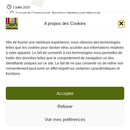
2 juillet 2025
Conseil de Communauté
,
Perpignan Méditerranée Métropole
Posted
in
Veuillez trouver ci dessous la convocation au Conseil de
A propos des Cookies
Communauté du 10 Juillet 2025. Convocation…
Afin de fournir une meilleure expérience, nous utilisons des technologies
telles que les cookies pour stocker et/ou accéder aux informations relatives
Pagination
1
2
3
à votre appareil. Le fait de consentir à ces technologies nous permettra de
NEXT
traiter des données telles que le comportement de navigation ou des
PAGE
des
identifiants uniques sur ce site. Le fait de ne pas consentir ou de retirer son
consentement peut avoir un effet négatif sur certaines caractéristiques et
publications
fonctions.
Accepter
Refuser
Voir mes préférences
Actes de la commune de Baixas - 2025 -
Mentions légales
-