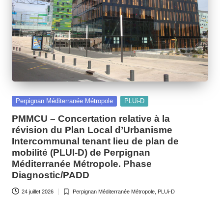
o
m
m
u
n
e
Posted
Perpignan Méditerranée Métropole
PLUi-D
d
in
PMMCU – Concertation relative à la
e
révision du Plan Local d’Urbanisme
B
Intercommunal tenant lieu de plan de
mobilité (PLUI-D) de Perpignan
ai
Méditerranée Métropole. Phase
x
Diagnostic/PADD
a
24 juillet 2026
Perpignan Méditerranée Métropole
,
PLUi-D
Posted
s
in