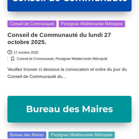
Posted
Conseil de Communauté
Perpignan Méditerranée Métropole
in
Conseil de Communauté du lundi 27
octobre 2025.
17 octobre 2025
Conseil de Communauté
,
Perpignan Méditerranée Métropole
Posted
in
Veuillez trouver ci dessous la convocation et ordre du jour du
Conseil de Communauté du…
Posted
Bureau des Maires
Perpignan Méditerranée Métropole