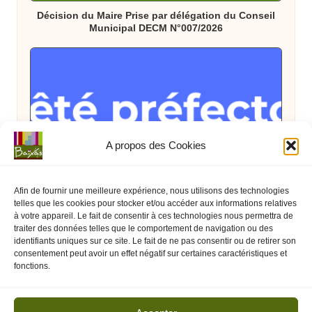
Décision du Maire Prise par délégation du Conseil
Municipal DECM N°007/2026
A propos des Cookies
Posted
Arrêté Préfectoral
État
in
Arrêté Préfectoral du 08 juillet interdisant
Afin de fournir une meilleure expérience, nous utilisons des technologies
temporairement les feux d’artifices et spectacles
telles que les cookies pour stocker et/ou accéder aux informations relatives
pyrotechniques jusqu’au 16 juillet 2026
à votre appareil. Le fait de consentir à ces technologies nous permettra de
traiter des données telles que le comportement de navigation ou des
identifiants uniques sur ce site. Le fait de ne pas consentir ou de retirer son
consentement peut avoir un effet négatif sur certaines caractéristiques et
fonctions.