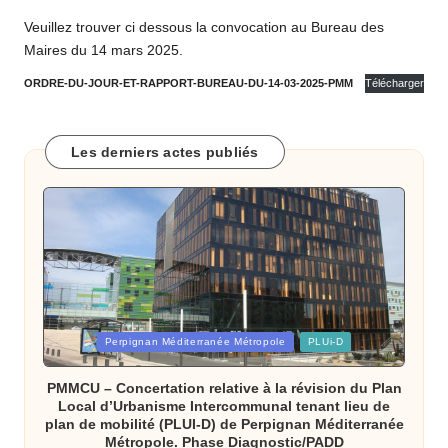
o
Veuillez trouver ci dessous la convocation au Bureau des
m
Maires du 14 mars 2025.
m
ORDRE-DU-JOUR-ET-RAPPORT-BUREAU-DU-14-03-2025-PMM
Télécharger
u
n
Les derniers actes publiés
e
d
e
B
ai
Posted
Perpignan Méditerranée Métropole
PLUi-D
x
in
a
PMMCU – Concertation relative à la révision du Plan
Local d’Urbanisme Intercommunal tenant lieu de
s
plan de mobilité (PLUI-D) de Perpignan Méditerranée
Métropole. Phase Diagnostic/PADD