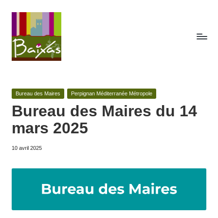
Skip
to
content
A
Retrouvez
ici
c
toute
Posted
Bureau des Maires
Perpignan Méditerranée Métropole
t
la
in
Bureau des Maires du 14
publicité
e
mars 2025
des
s
actes
de
10 avril 2025
d
la
e
commune
de
la
Baixas.
c