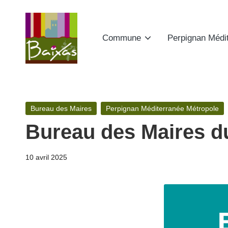
Skip
Commune
Perpignan Médi
to
content
A
Retrouvez
ici
ct
toute
Posted
Bureau des Maires
Perpignan Méditerranée Métropole
e
la
in
Bureau des Maires du
publicité
s
des
d
10 avril 2025
actes
de
e
la
la
commune
de