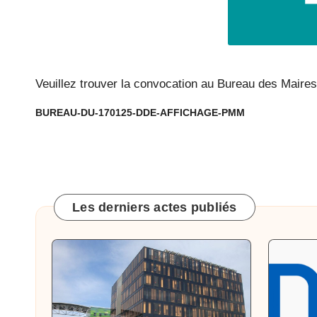
c
Baixas.
o
m
Veuillez trouver la convocation au Bureau des Maires
m
BUREAU-DU-170125-DDE-AFFICHAGE-PMM
u
n
e
Les derniers actes publiés
d
e
B
ai