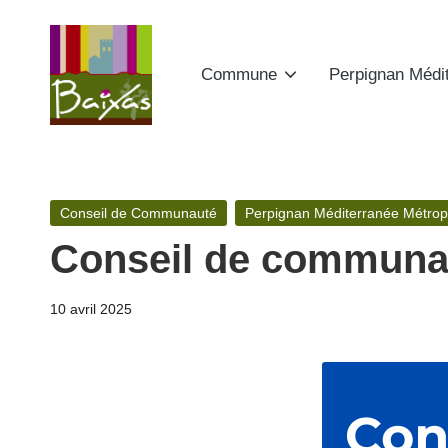
Skip
Commune
Perpignan Médi
to
content
A
Retrouvez
ici
ct
toute
Posted
Conseil de Communauté
Perpignan Méditerranée Métrop
e
la
in
Conseil de communaut
publicité
s
des
d
10 avril 2025
actes
de
e
la
la
commune
de