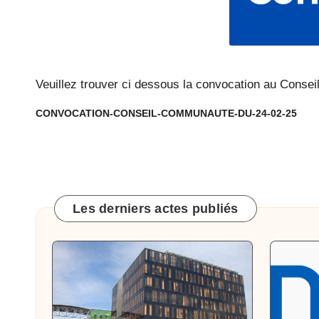
c
Baixas.
o
m
Veuillez trouver ci dessous la convocation au Conse
m
CONVOCATION-CONSEIL-COMMUNAUTE-DU-24-02-25
u
n
e
Les derniers actes publiés
d
e
B
ai