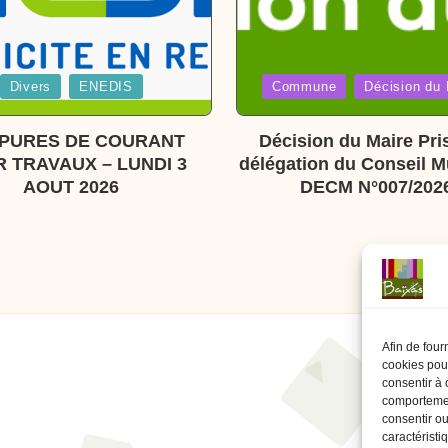
Posted
Divers
ENEDIS
Commune
Décision du 
in
PURES DE COURANT
Décision du Maire Pri
 TRAVAUX – LUNDI 3
délégation du Conseil M
AOUT 2026
DECM N°007/202
Afin de four
cookies pour
consentir à 
comportement
consentir ou
caractéristi