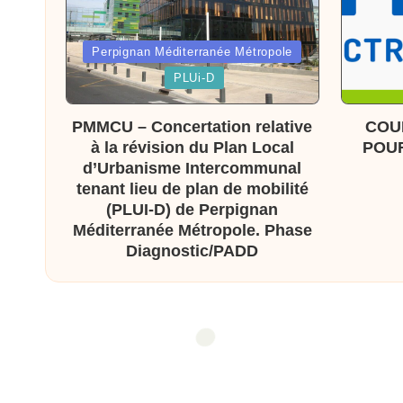
x
Posted
Perpignan Méditerranée Métropole
a
in
Posted
PLUi-D
in
s
PMMCU – Concertation relative
COU
à la révision du Plan Local
POUR
d’Urbanisme Intercommunal
tenant lieu de plan de mobilité
(PLUI-D) de Perpignan
Méditerranée Métropole. Phase
Diagnostic/PADD