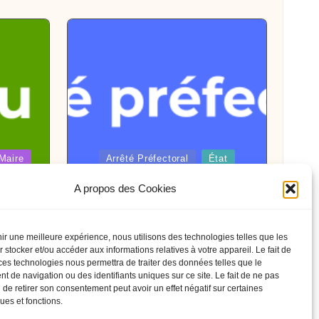
Posted
Maire
Arrêté Préfectoral
État
in
A propos des Cookies
se par
Arrêté Préfectoral du 08 juillet
unicipal
interdisant temporairement les
6
feux d’artifices et spectacles
nir une meilleure expérience, nous utilisons des technologies telles que les
pyrotechniques jusqu’au 16
 stocker et/ou accéder aux informations relatives à votre appareil. Le fait de
juillet 2026
ces technologies nous permettra de traiter des données telles que le
 de navigation ou des identifiants uniques sur ce site. Le fait de ne pas
 de retirer son consentement peut avoir un effet négatif sur certaines
ques et fonctions.