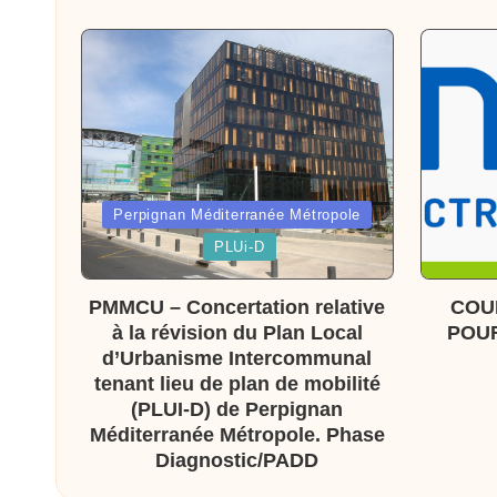
x
a
s
Posted
Perpignan Méditerranée Métropole
in
Posted
PLUi-D
in
PMMCU – Concertation relative
COU
à la révision du Plan Local
POUR
d’Urbanisme Intercommunal
tenant lieu de plan de mobilité
(PLUI-D) de Perpignan
Méditerranée Métropole. Phase
Diagnostic/PADD