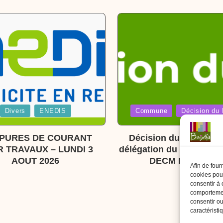
Posted
Divers
ENEDIS
Commune
Décision du 
in
PURES DE COURANT
Décision du Maire Pri
 TRAVAUX – LUNDI 3
délégation du Conseil M
AOUT 2026
DECM N°007/202
Afin de four
cookies pour
consentir à 
comportement
consentir ou
caractéristi