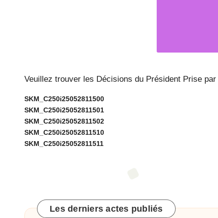
c
Baixas.
o
m
m
Veuillez trouver les Décisions du Président Prise p
u
SKM_C250i25052811500
n
SKM_C250i25052811501
SKM_C250i25052811502
e
SKM_C250i25052811510
SKM_C250i25052811511
d
e
B
Les derniers actes publiés
ai