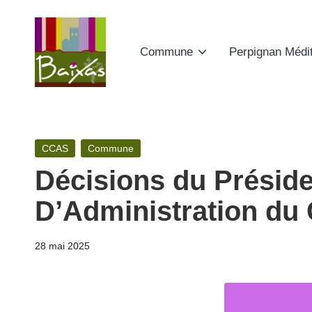
Skip
Commune
Perpignan Médi
to
content
A
Retrouvez
ici
ct
toute
Posted
CCAS
Commune
e
la
in
Décisions du Préside
publicité
s
des
D’Administration du
d
actes
de
e
28 mai 2025
la
la
commune
de