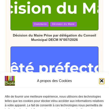
Posted
Commune
Décision du Maire
in
Décision du Maire Prise par délégation du Conseil
Municipal DECM N°007/2026
A propos des Cookies
Posted
Arrêté Préfectoral
État
in
Arrêté Préfectoral du 08 juillet interdisant
Afin de fournir une meilleure expérience, nous utilisons des technologies
temporairement les feux d’artifices et spectacles
telles que les cookies pour stocker et/ou accéder aux informations relatives
pyrotechniques jusqu’au 16 juillet 2026
à votre appareil. Le fait de consentir à ces technologies nous permettra de