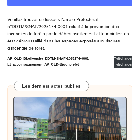
o
m
Veuillez trouver ci dessous l’arrêté Préfectoral
m
n°DDTM/SNAF/2025174-0001 relatif à la prévention des
u
incendies de forêts par le débroussaillement et le maintien en
état débroussaillé dans les espaces exposés aux risques
n
d’incendie de forêt.
e
AP_OLD_Biodiversite_DDTM-SNAF-2025174-0001
Télécharger
Lt_accompagnement_AP_OLD-Biod_prefet
Télécharger
d
e
Les derniers actes publiés
B
ai
x
a
s