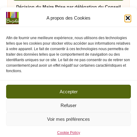
Décision du Maire Prise par délégation du Conseil
Municipal DECM N°007/2026
A propos des Cookies
Afin de fournir une meilleure expérience, nous utilisons des technologies
telles que les cookies pour stocker et/ou accéder aux informations relatives
à votre appareil. Le fait de consentir à ces technologies nous permettra de
traiter des données telles que le comportement de navigation ou des
identifiants uniques sur ce site. Le fait de ne pas consentir ou de retirer son
consentement peut avoir un effet négatif sur certaines caractéristiques et
Posted
Arrêté Préfectoral
État
fonctions.
in
Arrêté Préfectoral du 08 juillet interdisant
temporairement les feux d’artifices et spectacles
Accepter
pyrotechniques jusqu’au 16 juillet 2026
Refuser
Voir mes préférences
Actes de la commune de Baixas - 2025 -
Mentions légales
-
Politique d’utilisation des cookies
Cookie Policy