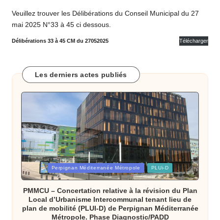
o
Veuillez trouver les Délibérations du Conseil Municipal du 27
m
mai 2025 N°33 à 45 ci dessous.
m
Délibérations 33 à 45 CM du 27052025
Télécharger
u
n
Les derniers actes publiés
e
d
e
B
ai
Posted
Perpignan Méditerranée Métropole
PLUi-D
x
in
a
PMMCU – Concertation relative à la révision du Plan
Local d’Urbanisme Intercommunal tenant lieu de
s
plan de mobilité (PLUI-D) de Perpignan Méditerranée
Métropole. Phase Diagnostic/PADD