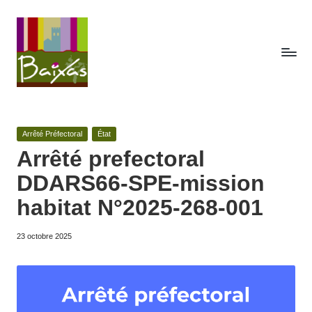
Skip
to
content
A
Retrouvez
ici
c
toute
Posted
Arrêté Préfectoral
État
t
la
in
Arrêté prefectoral
publicité
e
DDARS66-SPE-mission
des
s
actes
habitat N°2025-268-001
de
d
la
23 octobre 2025
e
commune
de
la
Baixas.
c