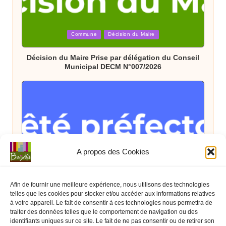
Posted
Commune
Décision du Maire
in
Décision du Maire Prise par délégation du Conseil
Municipal DECM N°007/2026
A propos des Cookies
Posted
Arrêté Préfectoral
État
in
Arrêté Préfectoral du 08 juillet interdisant
Afin de fournir une meilleure expérience, nous utilisons des technologies
temporairement les feux d’artifices et spectacles
telles que les cookies pour stocker et/ou accéder aux informations relatives
pyrotechniques jusqu’au 16 juillet 2026
à votre appareil. Le fait de consentir à ces technologies nous permettra de
traiter des données telles que le comportement de navigation ou des
identifiants uniques sur ce site. Le fait de ne pas consentir ou de retirer son