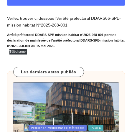
o
m
Veillez trouver ci dessous l’Arrêté prefectoral DDARS66-SPE-
m
mission habitat N°2025-268-001.
u
Arrêté préfectoral DDARS-SPE-mission habitat n°2025-268-001 portant
déclaration de mainlevée de l’arrêté préfectoral DDARS-SPE-mission habitat
n
n°2025-268-001 du 15 mai 2025.
e
Télécharger
d
e
Les derniers actes publiés
B
ai
x
a
s
Posted
Perpignan Méditerranée Métropole
PLUi-D