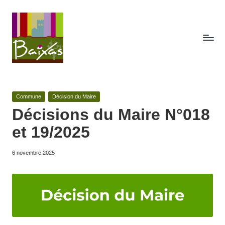
Skip
to
content
A
Retrouvez
ici
c
toute
Posted
Commune
Décision du Maire
t
la
in
Décisions du Maire N°018
publicité
e
et 19/2025
des
s
actes
de
6 novembre 2025
d
la
e
commune
de
la
Baixas.
c