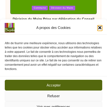
Posted
Commune
Décision du Maire
in
Décision du Maire Prise par délégation du Conseil
Municipal DECM N°007/2026
A propos des Cookies
Afin de fournir une meilleure expérience, nous utilisons des technologies
telles que les cookies pour stocker et/ou accéder aux informations relatives
à votre appareil. Le fait de consentir à ces technologies nous permettra de
traiter des données telles que le comportement de navigation ou des
identifiants uniques sur ce site. Le fait de ne pas consentir ou de retirer son
consentement peut avoir un effet négatif sur certaines caractéristiques et
Posted
Arrêté Préfectoral
État
fonctions.
in
Arrêté Préfectoral du 08 juillet interdisant
temporairement les feux d’artifices et spectacles
Accepter
pyrotechniques jusqu’au 16 juillet 2026
Refuser
Voir mes préférences