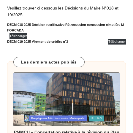
o
Veuillez trouver ci dessous les Décisions du Maire N°018 et
m
19/2025.
m
DECM 018 2025 Décision rectificative Rétrocession concession cimetière M
FORCADA
u
Télécharger
n
DECM 019 2025 Virement de crédits n°3
Télécharger
e
d
Les derniers actes publiés
e
B
ai
x
a
Posted
Perpignan Méditerranée Métropole
PLUi-D
in
s
PMMCU – Concertation relative à la révision du Plan