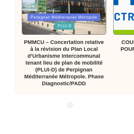
x
Posted
Perpignan Méditerranée Métropole
a
in
Posted
PLUi-D
in
s
PMMCU – Concertation relative
COU
à la révision du Plan Local
POUR
d’Urbanisme Intercommunal
tenant lieu de plan de mobilité
(PLUI-D) de Perpignan
Méditerranée Métropole. Phase
Diagnostic/PADD