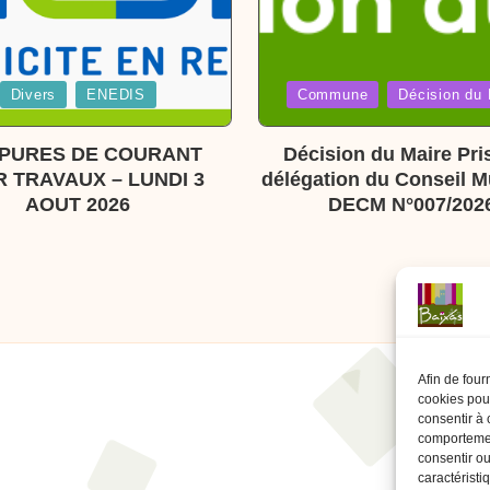
Posted
Divers
ENEDIS
Commune
Décision du 
in
PURES DE COURANT
Décision du Maire Pri
 TRAVAUX – LUNDI 3
délégation du Conseil M
AOUT 2026
DECM N°007/202
Afin de four
cookies pour
consentir à 
comportement
consentir ou
caractéristi