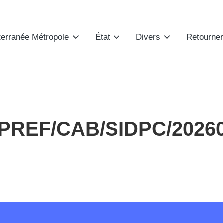
terranée Métropole
État
Divers
Retourner
N°PREF/CAB/SIDPC/202604