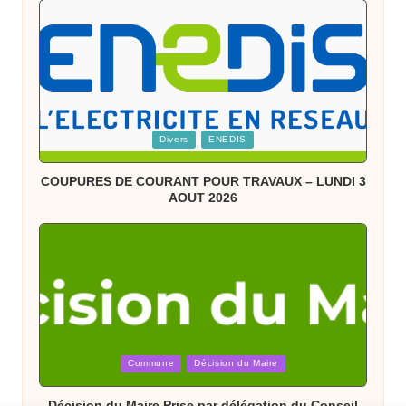
Posted
Divers
ENEDIS
in
COUPURES DE COURANT POUR TRAVAUX – LUNDI 3
AOUT 2026
Posted
Commune
Décision du Maire
in
Décision du Maire Prise par délégation du Conseil