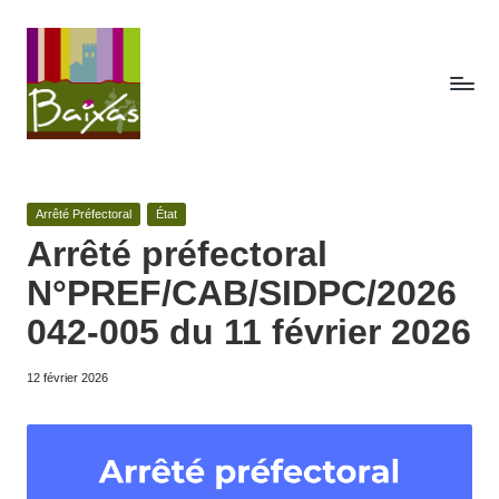
Skip
to
content
A
Retrouvez
ici
c
toute
Posted
Arrêté Préfectoral
État
t
la
in
Arrêté préfectoral
publicité
e
N°PREF/CAB/SIDPC/2026
des
s
actes
042-005 du 11 février 2026
de
d
la
12 février 2026
e
commune
de
la
Baixas.
c