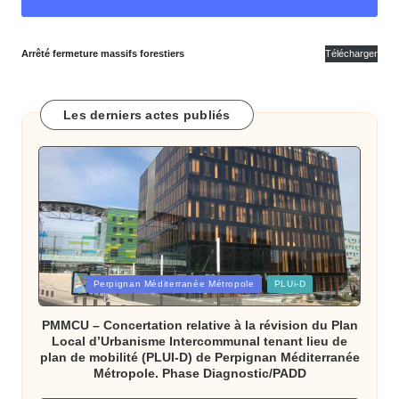
o
m
Arrêté fermeture massifs forestiers
Télécharger
m
u
Les derniers actes publiés
n
e
d
e
B
ai
Posted
Perpignan Méditerranée Métropole
PLUi-D
in
x
PMMCU – Concertation relative à la révision du Plan
Local d’Urbanisme Intercommunal tenant lieu de
a
plan de mobilité (PLUI-D) de Perpignan Méditerranée
Métropole. Phase Diagnostic/PADD
s