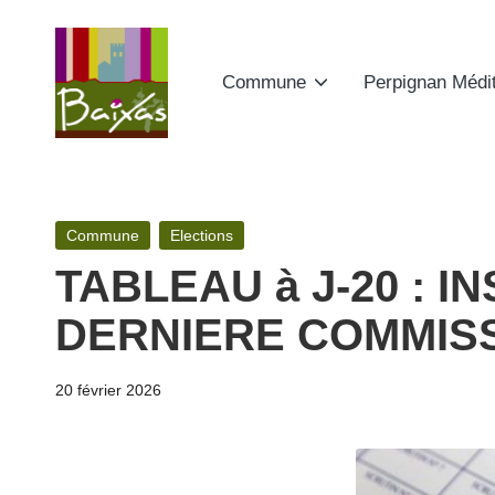
Skip
Commune
Perpignan Médi
to
content
A
Retrouvez
ici
ct
toute
Posted
Commune
Elections
e
la
in
TABLEAU à J-20 : 
publicité
s
des
DERNIERE COMMISS
d
actes
de
e
20 février 2026
la
la
commune
de