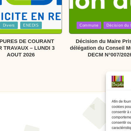
Posted
Divers
ENEDIS
Commune
Décision du 
in
PURES DE COURANT
Décision du Maire Pri
 TRAVAUX – LUNDI 3
délégation du Conseil M
AOUT 2026
DECM N°007/202
Afin de four
cookies pour
consentir à 
comportement
consentir ou
caractéristi