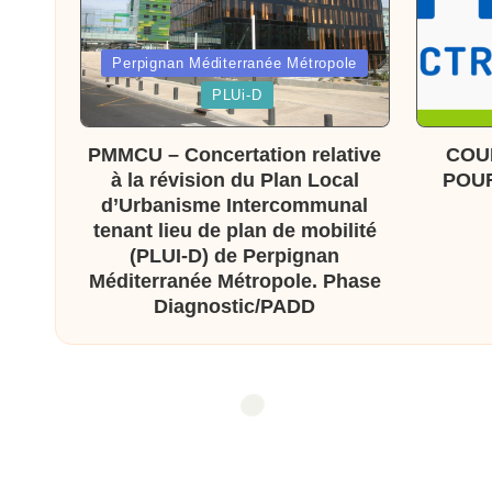
x
Posted
Perpignan Méditerranée Métropole
a
in
Posted
PLUi-D
in
s
PMMCU – Concertation relative
COU
à la révision du Plan Local
POUR
d’Urbanisme Intercommunal
tenant lieu de plan de mobilité
(PLUI-D) de Perpignan
Méditerranée Métropole. Phase
Diagnostic/PADD