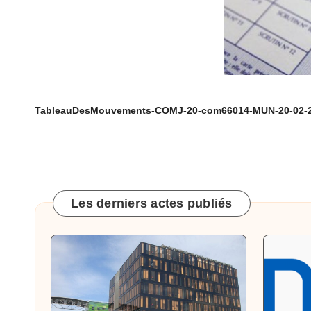
c
Baixas.
o
m
m
TableauDesMouvements-COMJ-20-com66014-MUN-20-02-2
u
n
e
Les derniers actes publiés
d
e
B
ai