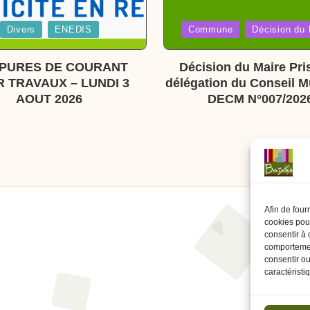
Posted
Divers
ENEDIS
Commune
Décision du 
in
PURES DE COURANT
Décision du Maire Pri
 TRAVAUX – LUNDI 3
délégation du Conseil M
AOUT 2026
DECM N°007/202
Afin de four
cookies pour
consentir à 
comportement
consentir ou
caractéristi