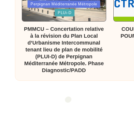
Posted
Perpignan Méditerranée Métropole
x
in
Posted
PLUi-D
in
a
PMMCU – Concertation relative
COU
s
à la révision du Plan Local
POUR
d’Urbanisme Intercommunal
tenant lieu de plan de mobilité
(PLUI-D) de Perpignan
Méditerranée Métropole. Phase
Diagnostic/PADD