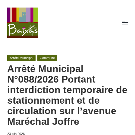
Skip
to
content
A
Retrouvez
ici
c
toute
Posted
Arrêté Municipal
Commune
t
la
in
Arrêté Municipal
publicité
e
N°088/2026 Portant
des
s
actes
interdiction temporaire de
de
d
stationnement et de
la
e
commune
circulation sur l’avenue
de
la
Baixas.
Maréchal Joffre
c
23 juin 2026