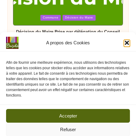
Posted
Commune
Décision du Maire
in
Décision du Maire Prise par délégation du Conseil
Municipal DECM N°007/2026
A propos des Cookies
Afin de fournir une meilleure expérience, nous utilisons des technologies
telles que les cookies pour stocker et/ou accéder aux informations relatives
à votre appareil. Le fait de consentir à ces technologies nous permettra de
traiter des données telles que le comportement de navigation ou des
identifiants uniques sur ce site. Le fait de ne pas consentir ou de retirer son
consentement peut avoir un effet négatif sur certaines caractéristiques et
Posted
Arrêté Préfectoral
État
fonctions.
in
Arrêté Préfectoral du 08 juillet interdisant
temporairement les feux d’artifices et spectacles
Accepter
pyrotechniques jusqu’au 16 juillet 2026
Refuser