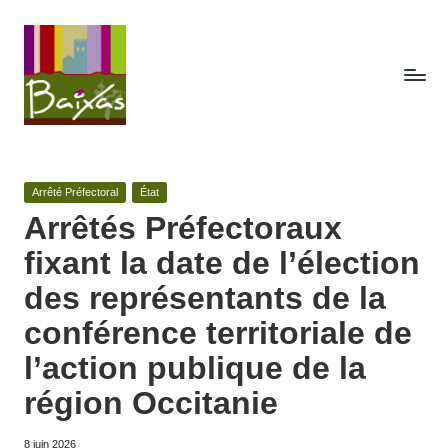
Skip
to
content
A
Retrouvez
ici
c
toute
Posted
Arrêté Préfectoral
État
t
la
in
Arrêtés Préfectoraux
publicité
e
fixant la date de l’élection
des
s
actes
des représentants de la
de
d
conférence territoriale de
la
e
commune
l’action publique de la
de
la
Baixas.
région Occitanie
c
8 juin 2026