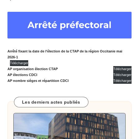
o
m
m
u
n
Arrêté fixant la date de l’élection de la CTAP de la région Occitanie mai
e
2026-1
Télécharger
d
AP organisation élection CTAP
Télécharger
AP élections CDCI
Télécharger
e
AP nombre sièges et répartition CDCI
Télécharger
B
ai
Les derniers actes publiés
x
a
s