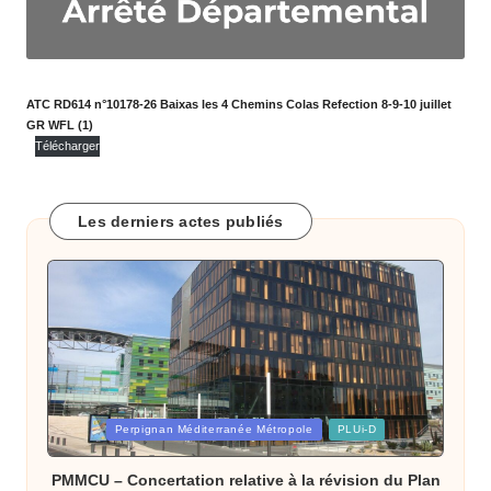
o
m
m
ATC RD614 n°10178-26 Baixas les 4 Chemins Colas Refection 8-9-10 juillet
u
GR WFL (1)
Télécharger
n
e
Les derniers actes publiés
d
e
B
ai
x
a
Posted
Perpignan Méditerranée Métropole
PLUi-D
in
s
PMMCU – Concertation relative à la révision du Plan