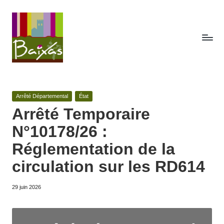
Skip
to
content
A
Retrouvez
ici
c
toute
Posted
Arrêté Départemental
État
t
la
in
Arrêté Temporaire
publicité
e
N°10178/26 :
des
s
actes
Réglementation de la
de
d
circulation sur les RD614
la
e
commune
de
29 juin 2026
la
Baixas.
c