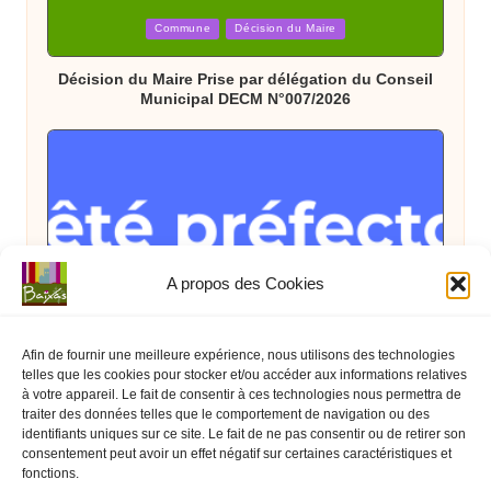
Posted
Commune
Décision du Maire
in
Décision du Maire Prise par délégation du Conseil
Municipal DECM N°007/2026
A propos des Cookies
Posted
Arrêté Préfectoral
État
in
Arrêté Préfectoral du 08 juillet interdisant
Afin de fournir une meilleure expérience, nous utilisons des technologies
temporairement les feux d’artifices et spectacles
telles que les cookies pour stocker et/ou accéder aux informations relatives
pyrotechniques jusqu’au 16 juillet 2026
à votre appareil. Le fait de consentir à ces technologies nous permettra de
traiter des données telles que le comportement de navigation ou des
identifiants uniques sur ce site. Le fait de ne pas consentir ou de retirer son
consentement peut avoir un effet négatif sur certaines caractéristiques et
fonctions.