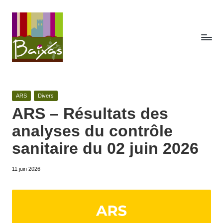
Skip
to
content
A
Retrouvez
ici
c
toute
Posted
ARS
Divers
t
la
in
ARS – Résultats des
publicité
e
analyses du contrôle
des
s
actes
sanitaire du 02 juin 2026
de
d
la
11 juin 2026
e
commune
de
la
Baixas.
c