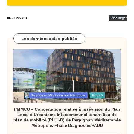
o
m
06600227453
Télécharger
m
u
Les derniers actes publiés
n
e
d
e
B
ai
Posted
Perpignan Méditerranée Métropole
PLUi-D
in
x
PMMCU – Concertation relative à la révision du Plan
Local d’Urbanisme Intercommunal tenant lieu de
a
plan de mobilité (PLUI-D) de Perpignan Méditerranée
Métropole. Phase Diagnostic/PADD
s