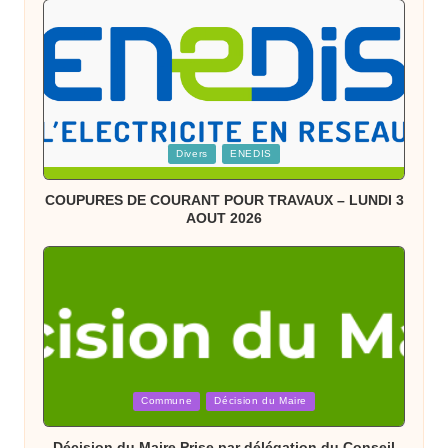
Posted
Divers
ENEDIS
in
COUPURES DE COURANT POUR TRAVAUX – LUNDI 3
AOUT 2026
Posted
Commune
Décision du Maire
in
Décision du Maire Prise par délégation du Conseil