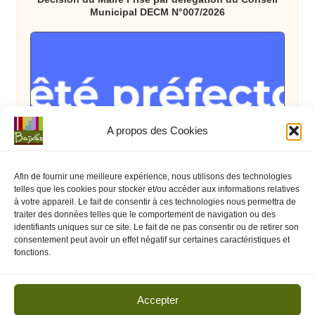
Municipal DECM N°007/2026
A propos des Cookies
Posted
Arrêté Préfectoral
État
in
Arrêté Préfectoral du 08 juillet interdisant
Afin de fournir une meilleure expérience, nous utilisons des technologies
temporairement les feux d’artifices et spectacles
telles que les cookies pour stocker et/ou accéder aux informations relatives
pyrotechniques jusqu’au 16 juillet 2026
à votre appareil. Le fait de consentir à ces technologies nous permettra de
traiter des données telles que le comportement de navigation ou des
identifiants uniques sur ce site. Le fait de ne pas consentir ou de retirer son
consentement peut avoir un effet négatif sur certaines caractéristiques et
fonctions.
Accepter