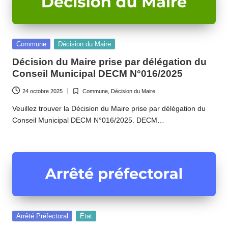
Posted
Commune
Décision du Maire
in
Décision du Maire prise par délégation du
Conseil Municipal DECM N°016/2025
24 octobre 2025
Commune
,
Décision du Maire
Posted
in
Veuillez trouver la Décision du Maire prise par délégation du
Conseil Municipal DECM N°016/2025. DECM…
Posted
Arrêté Préfectoral
État
in