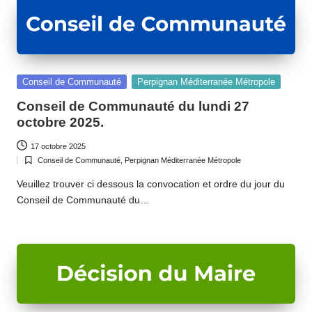
Posted
Conseil de Communauté
Perpignan Méditerranée Métropole
in
Conseil de Communauté du lundi 27
octobre 2025.
17 octobre 2025
Conseil de Communauté
,
Perpignan Méditerranée Métropole
Posted
in
Veuillez trouver ci dessous la convocation et ordre du jour du
Conseil de Communauté du…