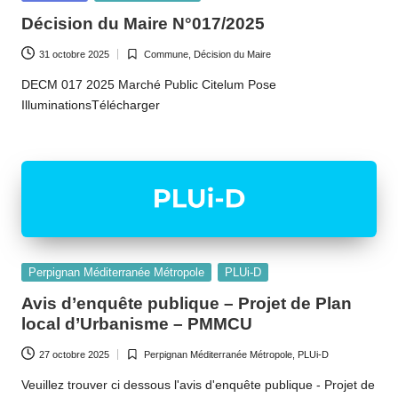
o
in
Décision du Maire N°017/2025
m
31 octobre 2025
Commune
,
Décision du Maire
m
Posted
in
DECM 017 2025 Marché Public Citelum Pose
u
IlluminationsTélécharger
n
e
d
e
B
Posted
Perpignan Méditerranée Métropole
PLUi-D
ai
in
Avis d’enquête publique – Projet de Plan
x
local d’Urbanisme – PMMCU
a
27 octobre 2025
Perpignan Méditerranée Métropole
,
PLUi-D
Posted
s
in
Veuillez trouver ci dessous l'avis d'enquête publique - Projet de