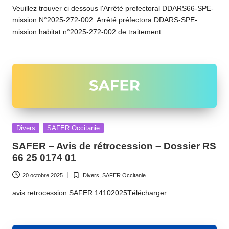
in
Veuillez trouver ci dessous l'Arrêté prefectoral DDARS66-SPE-
mission N°2025-272-002. Arrêté préfectora DDARS-SPE-
mission habitat n°2025-272-002 de traitement…
Posted
Divers
SAFER Occitanie
in
SAFER – Avis de rétrocession – Dossier RS
66 25 0174 01
20 octobre 2025
Divers
,
SAFER Occitanie
Posted
in
avis retrocession SAFER 14102025Télécharger