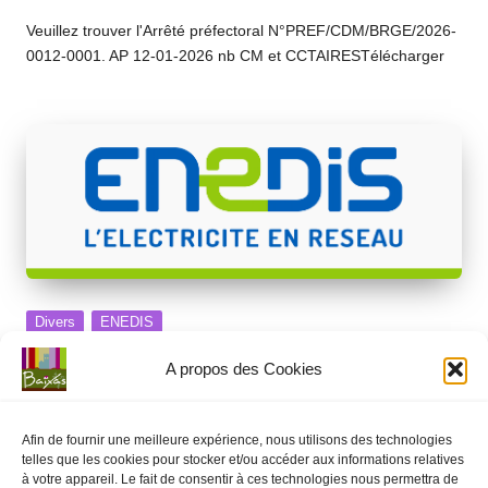
Posted
in
Veuillez trouver l'Arrêté préfectoral N°PREF/CDM/BRGE/2026-
0012-0001. AP 12-01-2026 nb CM et CCTAIRESTélécharger
Posted
Divers
ENEDIS
in
Coupure de courant pour travaux –
A propos des Cookies
Mercredi 28 janvier 2026
5 janvier 2026
Divers
,
ENEDIS
Posted
Afin de fournir une meilleure expérience, nous utilisons des technologies
in
AVIS DE COUPURES DE COURANT 28-01-26-2Télécharger
telles que les cookies pour stocker et/ou accéder aux informations relatives
à votre appareil. Le fait de consentir à ces technologies nous permettra de