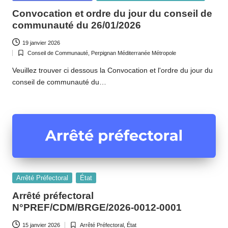
o
in
Convocation et ordre du jour du conseil de
m
communauté du 26/01/2026
m
19 janvier 2026
u
Conseil de Communauté
,
Perpignan Méditerranée Métropole
Posted
in
Veuillez trouver ci dessous la Convocation et l'ordre du jour du
n
conseil de communauté du…
e
d
e
B
ai
Posted
x
Arrêté Préfectoral
État
in
Arrêté préfectoral
a
N°PREF/CDM/BRGE/2026-0012-0001
s
15 janvier 2026
Arrêté Préfectoral
,
État