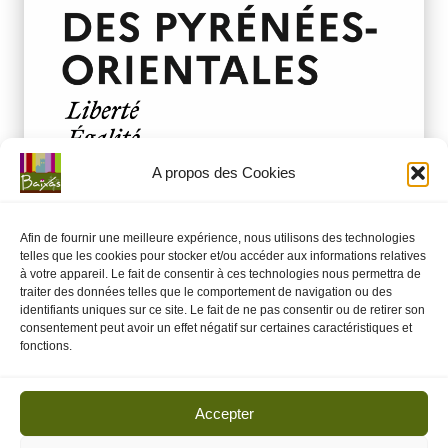
o
m
m
u
n
A propos des Cookies
e
d
Afin de fournir une meilleure expérience, nous utilisons des technologies
e
Posted
État
Préfecture
telles que les cookies pour stocker et/ou accéder aux informations relatives
à votre appareil. Le fait de consentir à ces technologies nous permettra de
in
B
Avis d’ouverture de Consultation du Public
traiter des données telles que le comportement de navigation ou des
identifiants uniques sur ce site. Le fait de ne pas consentir ou de retirer son
: EP-A1-RESSOURCE
ai
consentement peut avoir un effet négatif sur certaines caractéristiques et
fonctions.
x
12 novembre 2025
État
,
Préfecture
Posted
in
a
Veuillez trouver l'avis d'ouverture de Consultation du Public :
Demande d'autorisation environnementale pour le projet…
Accepter
s