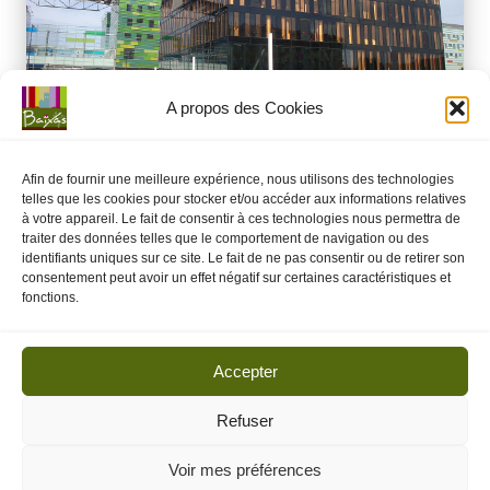
o
m
m
A propos des Cookies
u
n
Afin de fournir une meilleure expérience, nous utilisons des technologies
e
telles que les cookies pour stocker et/ou accéder aux informations relatives
à votre appareil. Le fait de consentir à ces technologies nous permettra de
Posted
Perpignan Méditerranée Métropole
PLUI
d
traiter des données telles que le comportement de navigation ou des
in
identifiants uniques sur ce site. Le fait de ne pas consentir ou de retirer son
PMM – DELIB 2025/07/200 – PLUI
e
consentement peut avoir un effet négatif sur certaines caractéristiques et
fonctions.
17 juillet 2025
Perpignan Méditerranée Métropole
,
PLUI
B
Posted
in
Veuillez trouver ci dessous la délibération PMM - DELIB
ai
2025/07/200 - PLUI. Délibération retour préfectureTélécharger
Accepter
x
Refuser
a
s
Voir mes préférences
Actes de la commune de Baixas - 2025 -
Mentions légales
-